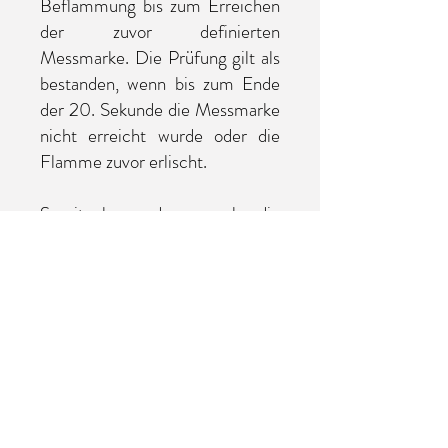
Beflammung bis zum Erreichen
der zuvor definierten
Messmarke. Die Prüfung gilt als
bestanden, wenn bis zum Ende
der 20. Sekunde die Messmarke
nicht erreicht wurde oder die
Flamme zuvor erlischt.
Somit kann dann auch die
Bewertung
<<Material erfüllt die
Baustoffklasse B2>>
gegeben
werden. Damit einhergehend
verdient es zudem die
Bewertung
<<Material entspricht
der Baustoffklasse B1>>
.