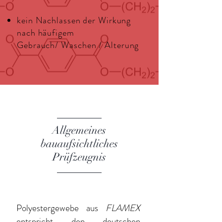
kein Nachlassen der Wirkung
nach häufigem
Gebrauch/
Waschen / Alterung
Allgemeines
bauaufsichtliches
Prüfzeugnis
Polyestergewebe aus
FLAMEX
entspricht den deutschen,