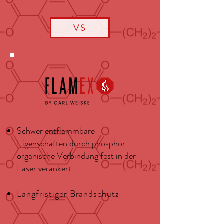
VS
Schwer entflammbare
Eigenschaften durch phosphor-
organische Verbindung fest in der
Faser verankert
Langfristiger Brandschutz