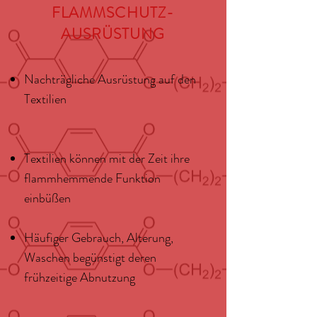
FLAMMSCHUTZ-
AUSRÜSTUNG
Nachträgliche Ausrüstung auf den
Textilien
Textilien können mit der Zeit ihre
flammhemmende Funktion
einbüßen
Häufiger Gebrauch, Alterung,
Waschen begünstigt deren
frühzeitige Abnutzung